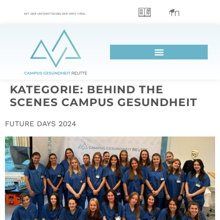
MIT DER UNTERSTÜZUNG DER HYPO TIROL
AUSBILDUNGEN IM VERGLEICH
G’SCHICHTEN AUS DEM CAMPUS
KATEGORIE:
BEHIND THE
SCENES CAMPUS GESUNDHEIT
FUTURE DAYS 2024