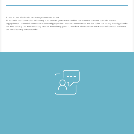
* Dies ist ein Pflichtfeld. Bitte trage deine Daten ein.
** Ich habe die Datenschutzerklärung zur Kenntnis genommen und bin damit einverstanden, dass die von mir
angegebenen Daten elektronisch erhoben und gespeichert werden. Meine Daten werden dabei nur streng zweckgebunden
zur Bearbeitung und Beantwortung meiner Bewerbung genutzt. Mit dem Absenden des Formulars erkläre ich mich mit
der Verarbeitung einverstanden.